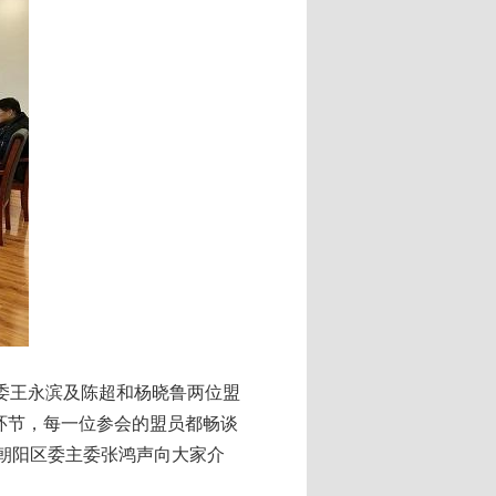
委王永滨及陈超和杨晓鲁两位盟
环节，每一位参会的盟员都畅谈
盟朝阳区委主委张鸿声向大家介