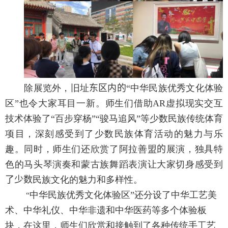
除展览外，旧址
东区内的
“中华民族优秀文化体验
区”也令大家耳目一新。师生们借助
AR
虚拟现实交互
技术体验了“百步穿杨”“骏马追风”等少数民族传统体育
项目，深刻感受到了少数民族体育活动的魅力与乐
趣。同时，师生们还欣赏了阿拉善盟
的
展演，独具特
色的马头琴演奏和蒙古族舞蹈表演让大家切身感受到
了少数
民族文化的魅力和多样性。
中华民族优秀文化体验区”还分设了中华工艺美
“
术、中华礼仪、中华非遗和中华医药等多个体验板
块，在这里，师生们欣赏和接触到了各种传统手工艺