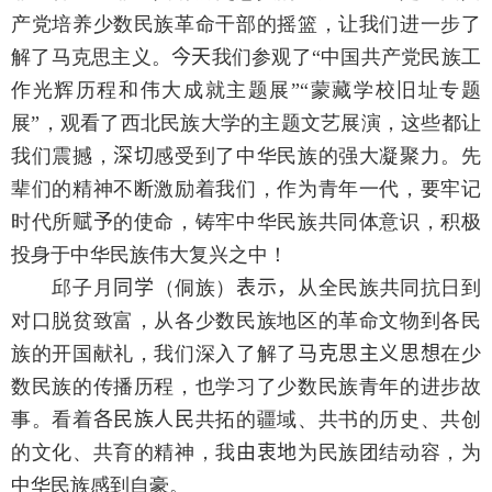
产党培养少数民族革命干部的摇篮，让我们进一步了
解了马克思主义。
今天
我们参观了“中国共产党民族工
作光辉历程和伟大成就主题展”“蒙藏学校旧址专题
展”，观看了西北民族大学的主题文艺展演，这些都让
我们震撼，
深切
感受到了中华民族的强大凝聚力。先
辈们的精神不断激励着我们，作为青年一代，要牢记
时代所
赋予
的使命，铸牢中华民族共同体意识，积极
投身于中华民族伟大复兴之中！
邱子月
同学
（侗族）
表示，
从全民族共同抗日到
对口脱贫致富，从各少数民族地区的革命文物到各民
族的开国献礼，我们深入了解了
马克思主义思想
在少
数民族的传播历程，也学习了少数民族青年的进步故
事。看着
各民族人民
共拓的疆域、共书的历史、共创
的文化、共育的精神，我
由衷地
为民族团结动容，为
中华民族感到自豪。