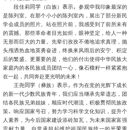
段佳莉
同学
（白族）
表示，
参观
中
我印象最深的
是陈列室。在那个小小的陈列室内，展出了部分新民
学会成员的照片。站在照片前，我感受到了前所未有
的震撼。那些革命者目光如炬，眼神坚定，给人一种
无形而巨大的力量。先辈们孜孜不倦地追求真理，抛
头颅洒热血地英勇奋进，终换来风雨后的安宁、积淀
后的繁盛。更重要的是，他们的付出使得中华民族大
家庭内的各民族成员团结一心，像石榴籽一样紧紧抱
在一起，共同奔赴更光明的未来！
王尧
同学
（彝族）
表示，
作为在党的光辉下成长
的新一代少数民族青年，我们应当继承先辈遗志，团
结各民族兄弟姐妹，顺应时代潮流，积极
贯彻
民族政
策
、
响应国家号召，努力学习科学文化知识，提升个
人素养，为今后国家建设添砖加瓦，为未来国家富强
贡献力量，自觉承担起维护祖国民族统一的
光荣
重