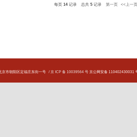
每页
14
记录
总共
5
记录
第一页
<<上一
北京市朝阳区定福庄东街一号
/ 京 ICP 备 10039564 号
京公网安备 110402430031 